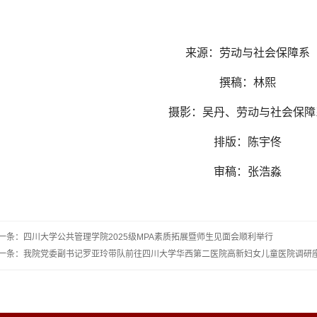
来源：劳动与社会保障系
撰稿：林熙
摄影：吴丹、劳动与社会保障
排版：陈宇佟
审稿：张浩淼
一条：四川大学公共管理学院2025级MPA素质拓展暨师生见面会顺利举行
一条：我院党委副书记罗亚玲带队前往四川大学华西第二医院高新妇女儿童医院调研