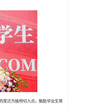
的变
迁为独特切入点，勉励毕业生常