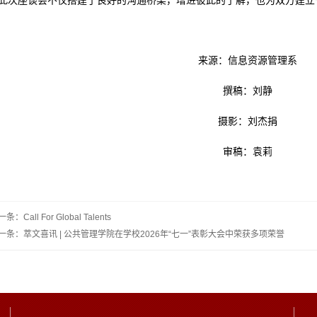
此次座谈会不仅搭建了良好的沟通桥梁，增进彼此的了解，也为双方建立
来源：信息资源管理系
撰稿：刘静
摄影：刘杰捐
审稿：袁莉
条：Call For Global Talents
一条：萃文喜讯 | 公共管理学院在学校2026年“七一”表彰大会中荣获多项荣誉