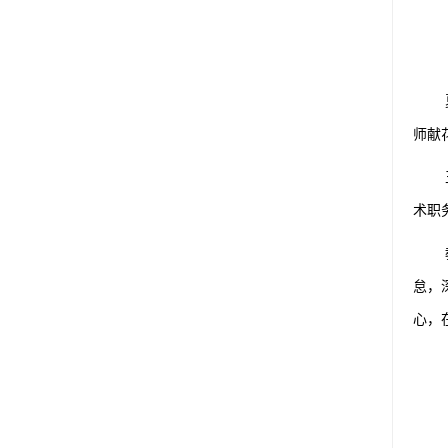
师献
术职
怠，
心，