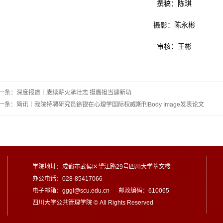
撰稿：陈琪
摄影：陈永彬
审核：王彬
一条：深度报道｜赓续薪火承壮志 挺膺担当建新功
一条：简讯｜我院特聘研究员徐银在心理学国际权威期刊Body Image发表论文
学院地址：成都市武侯区望江路29号四川大学萃文楼
办公电话：028-85417066
电子邮箱：gggl@scu.edu.cn 邮政编码：610065
四川大学公共管理学院 © All Rights Reserved