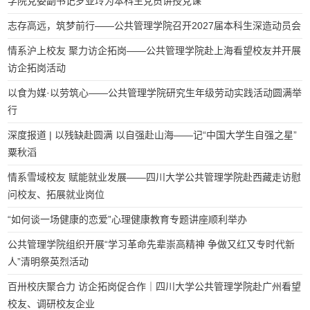
学院党委副书记罗亚玲为本科生党员讲授党课
志存高远，筑梦前行——公共管理学院召开2027届本科生深造动员会
情系沪上校友 聚力访企拓岗——公共管理学院赴上海看望校友并开展
访企拓岗活动
以食为媒·以劳筑心——公共管理学院研究生年级劳动实践活动圆满举
行
深度报道 | 以残缺赴圆满 以自强赴山海——记“中国大学生自强之星”
粟秋滔
情系雪域校友 赋能就业发展——四川大学公共管理学院赴西藏走访慰
问校友、拓展就业岗位
“如何谈一场健康的恋爱”心理健康教育专题讲座顺利举办
公共管理学院组织开展“学习革命先辈崇高精神 争做又红又专时代新
人”清明祭英烈活动
百卅校庆聚合力 访企拓岗促合作｜四川大学公共管理学院赴广州看望
校友、调研校友企业