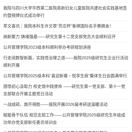
我院与四川大学华西第二医院高新妇女儿童医院共建社会实践基地签
约暨授牌仪式成功举行
萃文喜讯｜我院本科生许文章“芳庄杯”象棋国际名手赛摘金！
纳新聚力 铸魂强基——研究生第十二党支部党员大会顺利召开
公共管理学院2023级本科顺利举办考研规划讲座
行走阅数智新篇，实践悟治理之道——我院2025级研究生企业行活动
顺利开展
公共管理学院2025级本科“喜迎新春・悦享生辰”集体生日会圆满举行
感悟初心汲取力 校史馆中践使命 ——研究生第一党支部、第十一党
支部联合开展主题党日活动
一战成硕，旗开得胜——我院开展2026届考研送温暖活动
赋能骨干队伍 规范支部工作——公共管理学院2025级研究生年级成
功举办党支部新任委员培训会