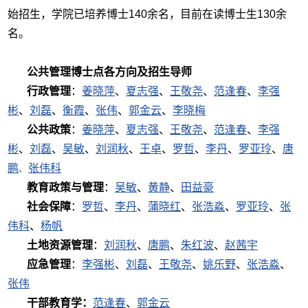
始招生，学院已培养博士140余名，目前在读博士生130余
名。
公共管理博士点各方向及
招生
导师
行政管理
：
姜晓萍
、
夏志强
、
王敬尧
、
范逢春
、
李强
彬
、
刘磊
、
衡霞
、
张伟
、
郭金云
、
李晓梅
公共政策
：
姜晓萍
、
夏志强
、
王敬尧
、
范逢春
、
李强
彬
、
刘磊
、
吴敏
、
刘润秋
、
王卓
、
罗哲
、
李丹
、
罗亚玲
、
唐
鹏
张伟科
、
教育政策与管理
：
吴敏
、
黄静
、
田益豪
社会保障
：
罗哲
、
李丹
、
蒲晓红
、
张浩淼
、
罗亚玲
、
张
伟科
、
杨帆
土地资源管理
：
刘润秋
、
唐鹏
、
朱红波
、
赵茜宇
应急管理
：
李强彬
、
刘磊
、
王敬尧
、
姚乐野
、
张浩淼
、
张伟
干部
教育
学
：
范逢春
、
郭金云