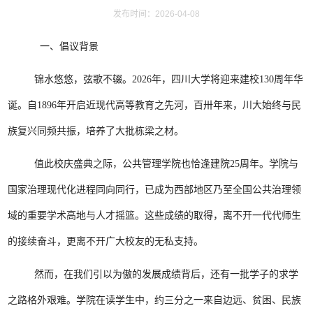
发布时间：2026-04-08
一、倡议背景
锦水悠悠，弦歌不辍。2026年，四川大学将迎来建校130周年华
诞。自1896年开启近现代高等教育之先河，百卅年来，川大始终与民
族复兴同频共振，培养了大批栋梁之材。
值此校庆盛典之际，公共管理学院也恰逢建院25周年。学院与
国家治理现代化进程同向同行，已成为西部地区乃至全国公共治理领
域的重要学术高地与人才摇篮。这些成绩的取得，离不开一代代师生
的接续奋斗，更离不开广大校友的无私支持。
然而，在我们引以为傲的发展成绩背后，还有一批学子的求学
之路格外艰难。学院在读学生中，约三分之一来自边远、贫困、民族