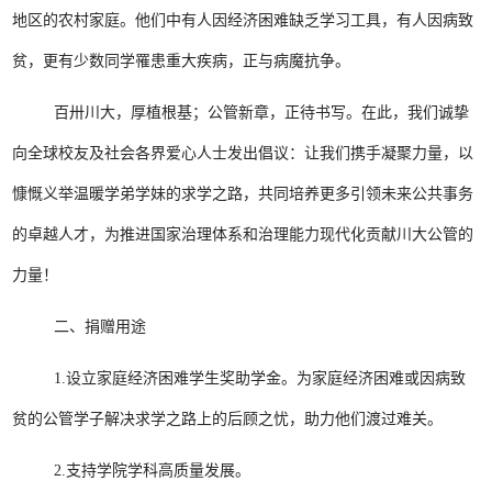
地区的农村家庭。他们中有人因经济困难缺乏学习工具，有人因病致
贫，更有少数同学罹患重大疾病，正与病魔抗争。
百卅川大，厚植根基；公管新章，正待书写。在此，我们诚挚
向全球校友及社会各界爱心人士发出倡议：让我们携手凝聚力量，以
慷慨义举温暖学弟学妹的求学之路，共同培养更多引领未来公共事务
的卓越人才，为推进国家治理体系和治理能力现代化贡献川大公管的
力量！
二、捐赠用途
1.设立家庭经济困难学生奖助学金。为家庭经济困难或因病致
贫的公管学子解决求学之路上的后顾之忧，助力他们渡过难关。
2.支持学院学科高质量发展。