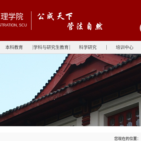
管理学院
STRATION, SCU
本科教育
学科与研究生教育
科学研究
培训中心
您现在的位置