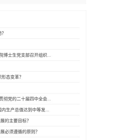
？
动？
博士生党支部召开组织...
？
织形态变革？
彻党的二十届四中全会...
内生产总值达到中等发...
发展的主要目标？
发展必须遵循的原则？