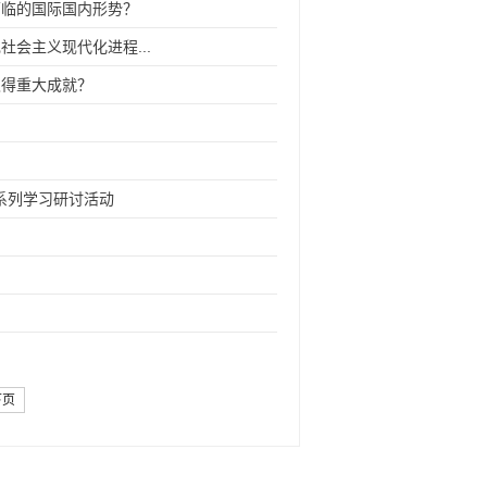
面临的国际国内形势？
社会主义现代化进程...
取得重大成就？
系列学习研讨活动
下页