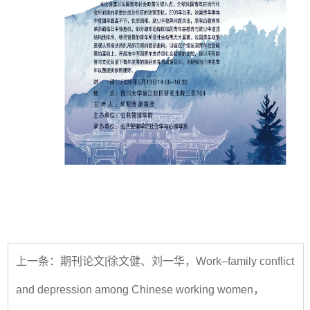
上一条：期刊论文|徐文健、刘一华，Work–family conflict
and depression among Chinese working women，