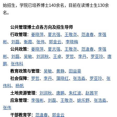
始招生，学院已培养博士140余名，目前在读博士生130余
名。
公共管理博士点各方向及
招生
导师
行政管理
：
姜晓萍
、
夏志强
、
王敬尧
、
范逢春
、
李强
彬
、
刘磊
、
衡霞
、
张伟
、
郭金云
、
李晓梅
公共政策
：
姜晓萍
、
夏志强
、
王敬尧
、
范逢春
、
李强
彬
、
刘磊
、
吴敏
、
刘润秋
、
王卓
、
罗哲
、
李丹
、
罗亚玲
、
唐
鹏
张伟科
、
教育政策与管理
：
吴敏
、
黄静
、
田益豪
社会保障
：
罗哲
、
李丹
、
蒲晓红
、
张浩淼
、
罗亚玲
、
张
伟科
、
杨帆
土地资源管理
：
刘润秋
、
唐鹏
、
朱红波
、
赵茜宇
应急管理
：
李强彬
、
刘磊
、
王敬尧
、
姚乐野
、
张浩淼
、
张伟
干部
教育
学
：
范逢春
、
郭金云