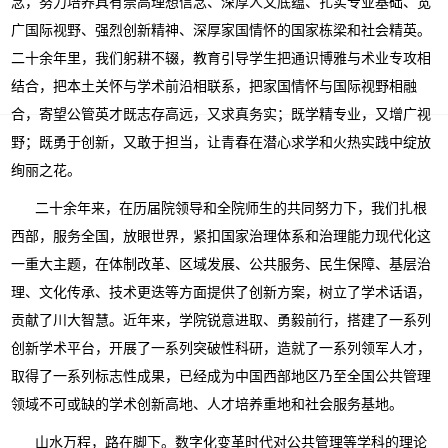
念，努力培养具有崇高理想信念、深厚人文底蕴、扎实专业基础、宽
广国际视野、强烈创新精神、深厚家国情怀的国家栋梁和社会精英。
二十余年里，我们躬耕不辍，教育引导学生把通识博雅与术业专攻相
结合，把本土关怀与学术前沿相联系，把家国情怀与国际视野相融
合，寄望公管英才既志存高远，又求真务实；既学精专业，又增广视
野；既勇于创新，又敢于担当，让青春在潜心求学和火热实践中绽放
绚丽之花。
二十余年来，在历届院领导和全院师生的共同努力下，我们扎根
西部，服务全国，放眼世界，紧扣国家治理体系和治理能力现代化这
一重大主题，在体制改革、区域发展、公共服务、民生保障、基层治
理、文化传承、技术更迭等方面提供了创新方案，树立了学术话语，
贡献了川大智慧。近年来，学院锐意进取、勇毅前行，搭建了一系列
创新学术平台，开展了一系列突破性科研，造就了一系列领军人才，
取得了一系列标志性成果，已经成为中国西部地区乃至全国公共管理
领域不可或缺的学术创新高地、人才培养重地和社会服务基地。
山水万程，路在脚下。数字化变革时代对公共管理等学科的理论