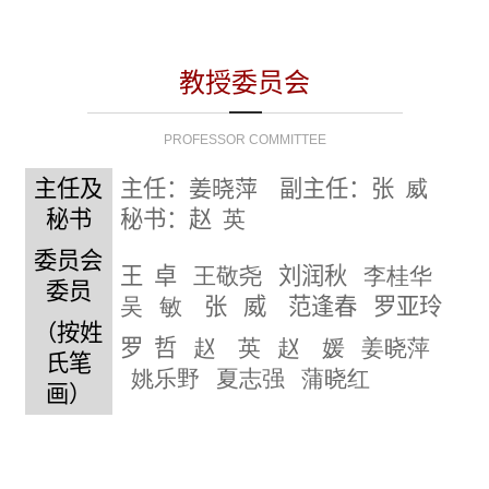
教授委员会
PROFESSOR COMMITTEE
主任及
主任：
姜晓萍
副主任：张
威
秘书
秘书：赵
英
委员会
王 卓
王敬尧
刘润秋
李桂华
委员
吴 敏
张
威
范逢春 罗亚玲
（按姓
罗
哲
赵 英
赵
媛
姜晓萍
氏笔
姚乐野 夏志强
蒲晓红
画）