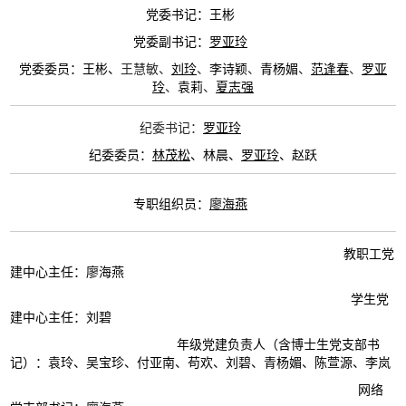
党委书记：王彬
党委副书记：
罗亚玲
党委委员：王彬、
王慧敏、
刘玲
、
李诗颖
、
青杨媚
、
范逢春
、
罗亚
玲
、
袁莉
、
夏志强
纪委书记：
罗亚玲
纪委委员：
林茂松
、
林晨
、
罗亚玲
、
赵跃
专职组织员：
廖海燕
教职工党
建中心主任：廖海燕
学生党
建中心主任：刘碧
年级党建负责人（含博士生党支部书
记）：袁玲、吴宝珍、付亚南、苟欢、刘碧、青杨媚、陈萱源、李岚
网络