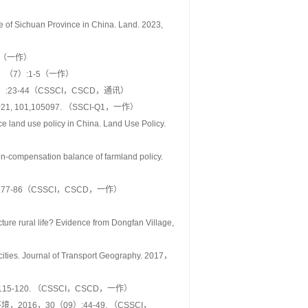
 of Sichuan Province in China. Land. 2023,
8（一作）
（7）:1-5（一作）
23-44（CSSCI，CSCD，通讯）
icy. 2021, 101,105097. （SSCI-Q1，一作）
e land use policy in China. Land Use Policy.
tion-compensation balance of farmland policy.
7-86（CSSCI，CSCD，一作）
cture rural life? Evidence from Dongfan Village,
t cities. Journal of Transport Geography. 2017，
-120. （CSSCI，CSCD，一作）
6，30（09）:44-49. （CSSCI，