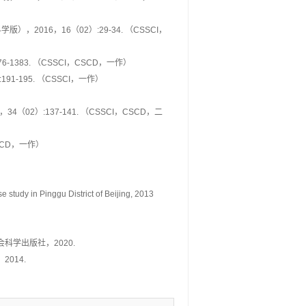
2016，16（02）:29-34. （CSSCI，
1383. （CSSCI，CSCD，一作）
1-195. （CSSCI，一作）
02）:137-141. （CSSCI，CSCD，二
SCD，一作）
）
 study in Pinggu District of Beijing, 2013
科学出版社，2020.
014.