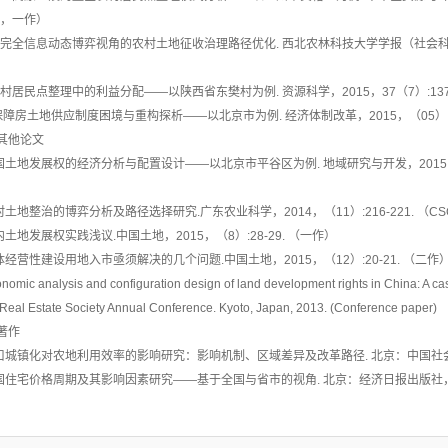
D，一作）
] 不完全信息动态博弈视角的农村土地征收治理路径优化. 西北农林科技大学学报（社会科学版），
）
] 农村居民点整理中的利益分配——以陕西省东樊村为例. 资源科学，2015，37（7）:1376-
] .保障房土地供应制度困境与重构探析——以北京市为例. 经济体制改革，2015，（05）:19
其他论文
 中国土地发展权的经济分析与配置设计——以北京市平谷区为例. 地域研究与开发，2015，34（
 农村土地整治的博弈分析及路径选择研究.广东农业科学，2014，（11）:216-221. （C
 国内土地发展权实践浅议.中国土地，2015，（8）:28-29. （一作）
 集体经营性建设用地入市亟须解决的几个问题.中国土地，2015，（12）:20-21. （二作
onomic analysis and configuration design of land development rights in China: A case
Real Estate Society Annual Conference. Kyoto, Japan, 2013. (Conference paper)
著作
 人口城镇化对农地利用效率的影响研究：影响机制、区域差异及改革路径. 北京：中国社会
 中国住宅价格周期及其影响因素研究——基于全国与省市的视角. 北京：经济日报出版社，2