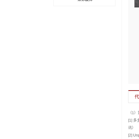
代
（1）
[1]
讯）
[2] Un