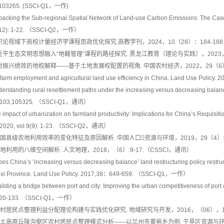
:103265. (SSCI-Q1，一作)
packing the Sub-regional Spatial Network of Land-use Carbon Emissions: The Case
12): 1-22. （SSCI-Q2，一作）
 认识论视域下高校计量经济学课程思政优化探究.高教学刊，2024，10（28）：184-18
 习近平生态文明思想融入“地籍管理”课程的路径探究. 黑龙江教育（理论与实践），2023，
 乡村振兴绩效的地权解释——基于土地发展权配置的视角. 中国农村经济，2022，29（6）:
f-farm employment and agricultural land use efficiency in China. Land Use Pol
derstanding rural resettlement paths under the increasing versus decreasing balanc
, 103,105325. （SSCI-Q1，通讯）
e impact of urbanization on farmland productivity: Implications for China’s Requisi
 2020, vol.9(9): 1-23. （SSCI-Q2，通讯）
] 中国县级农地利用效率的变化特征及原因解析. 中国人口资源与环境，2019，29（4）:7
] 土地利用的八维空间解析. 人文地理，2018，（6）:9-17.（CSSCI，通讯）
oes China’s ‘increasing versus decreasing balance’ land restructuring policy restru
xi Province. Land Use Policy. 2017,38：649-659. （SSCI-Q1，一作）
uilding a bridge between port and city: Improving the urban competitiveness of por
20-133. （SSCI-Q1，一作）
] 农村居民点整理利益分配理论构建与实践优化研究. 地域研究与开发，2016，（06），115
] 黄土高原丘陵沟壑区农村居民点整理模式分析——以兰州市黄裕乡为例. 干旱区资源与环境，201