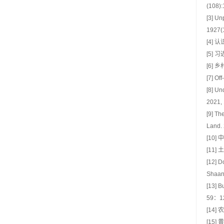
(108)
[3] Un
1927(
[4]
[5]
[6]
[7] Of
[8] Un
2021
[9] Th
Land.
[10
[11
[12] D
Shaan
[13] B
59：1
[14
[15