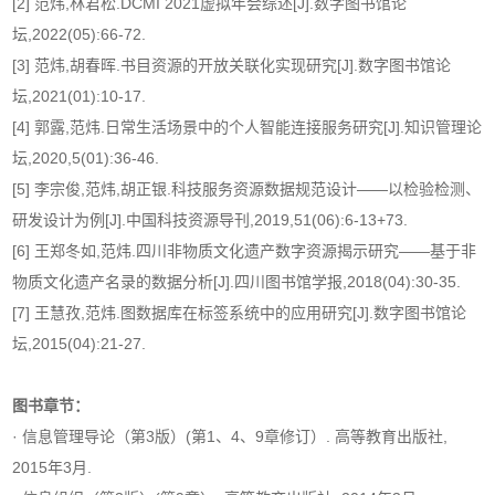
[2] 范炜,林君松.DCMI 2021虚拟年会综述[J].数字图书馆论
坛,2022(05):66-72.
[3] 范炜,胡春晖.书目资源的开放关联化实现研究[J].数字图书馆论
坛,2021(01):10-17.
[4] 郭露,范炜.日常生活场景中的个人智能连接服务研究[J].知识管理论
坛,2020,5(01):36-46.
[5] 李宗俊,范炜,胡正银.科技服务资源数据规范设计——以检验检测、
研发设计为例[J].中国科技资源导刊,2019,51(06):6-13+73.
[6] 王郑冬如,范炜.四川非物质文化遗产数字资源揭示研究——基于非
物质文化遗产名录的数据分析[J].四川图书馆学报,2018(04):30-35.
[7] 王慧孜,范炜.图数据库在标签系统中的应用研究[J].数字图书馆论
坛,2015(04):21-27.
图书章节：
· 信息管理导论（第3版）(第1、4、9章修订）. 高等教育出版社,
2015年3月.