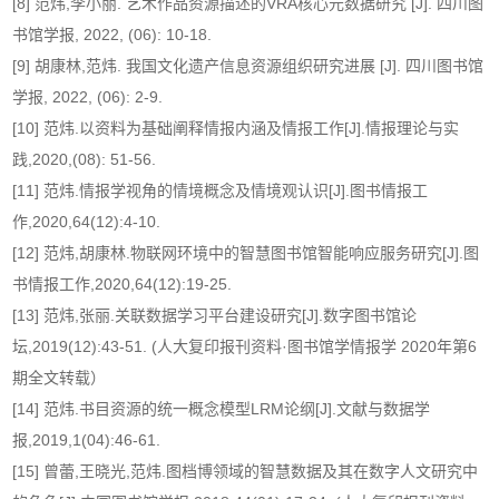
[8] 范炜,李小丽. 艺术作品资源描述的VRA核心元数据研究 [J]. 四川图
书馆学报, 2022, (06): 10-18.
[9] 胡康林,范炜. 我国文化遗产信息资源组织研究进展 [J]. 四川图书馆
学报, 2022, (06): 2-9.
[10] 范炜.以资料为基础阐释情报内涵及情报工作[J].情报理论与实
践,2020,(08): 51-56.
[11] 范炜.情报学视角的情境概念及情境观认识[J].图书情报工
作,2020,64(12):4-10.
[12] 范炜,胡康林.物联网环境中的智慧图书馆智能响应服务研究[J].图
书情报工作,2020,64(12):19-25.
[13] 范炜,张丽.关联数据学习平台建设研究[J].数字图书馆论
坛,2019(12):43-51. (人大复印报刊资料·图书馆学情报学 2020年第6
期全文转载）
[14] 范炜.书目资源的统一概念模型LRM论纲[J].文献与数据学
报,2019,1(04):46-61.
[15] 曾蕾,王晓光,范炜.图档博领域的智慧数据及其在数字人文研究中