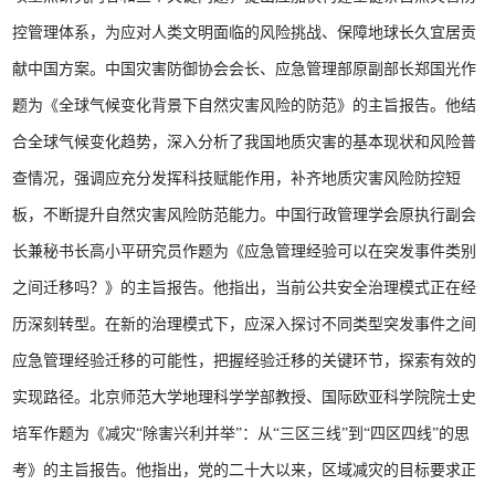
控管理体系，为应对人类文明面临的风险挑战、保障地球长久宜居贡
献中国方案。中国灾害防御协会会长、应急管理部原副部长郑国光作
题为《全球气候变化背景下自然灾害风险的防范》的主旨报告。他结
合全球气候变化趋势，深入分析了我国地质灾害的基本现状和风险普
查情况，强调应充分发挥科技赋能作用，补齐地质灾害风险防控短
板，不断提升自然灾害风险防范能力。中国行政管理学会原执行副会
长兼秘书长高小平研究员作题为《应急管理经验可以在突发事件类别
之间迁移吗？》的主旨报告。他指出，当前公共安全治理模式正在经
历深刻转型。在新的治理模式下，应深入探讨不同类型突发事件之间
应急管理经验迁移的可能性，把握经验迁移的关键环节，探索有效的
实现路径。北京师范大学地理科学学部教授、国际欧亚科学院院士史
培军作题为《减灾“除害兴利并举”：从“三区三线”到“四区四线”的思
考》的主旨报告。他指出，党的二十大以来，区域减灾的目标要求正