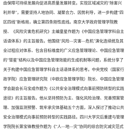
由保障可持续发展向促进高质量发展转变。实现区域减灾的“除害兴
利并举”，需要坚持人地协同、凝聚合力、因势利导，进一步构建“四
区四线”新格局，确立第四条刚性底线。南京大学政府管理学院教
授、《风险灾害危机研究》主编童星作题为《中国应急管理学科自主
话语体系》的主旨报告。他围绕“风险—灾害—危机”演化连续统及其
全过程应对体系、包含目标维度的广义应急管理理论、中国应急管理
的“彗星”结构以及中国应急管理效能的生成机制等问题，系统分享了
关于构建中国应急管理学科自主话语体系的思考。中央党校（国家行
政学院）应急管理研究院（中欧应急管理学院）院长、中国应急管理
学会副会长马宝成作题为《公共安全治理模式向事前预防转型的实践
途径》的主旨报告。他从坚持预防为主、强化风险治理、完善预案管
理、加强监测预警、筑牢承灾体基础五个方面，深入探讨了推动公共
安全治理模式向事前预防转型的实践路径。四川大学灾后重建与管理
学院院长第宝锋教授作题为《“人—地—灾”协同的综合防灾减灾范式