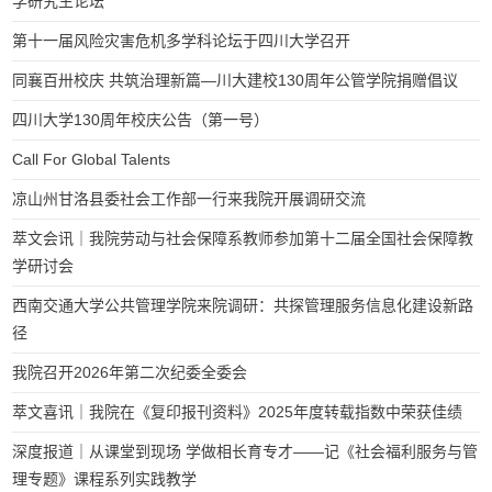
学研究生论坛”
第十一届风险灾害危机多学科论坛于四川大学召开
同襄百卅校庆 共筑治理新篇—川大建校130周年公管学院捐赠倡议
四川大学130周年校庆公告（第一号）
Call For Global Talents
凉山州甘洛县委社会工作部一行来我院开展调研交流
萃文会讯｜我院劳动与社会保障系教师参加第十二届全国社会保障教
学研讨会
西南交通大学公共管理学院来院调研：共探管理服务信息化建设新路
径
我院召开2026年第二次纪委全委会
萃文喜讯｜我院在《复印报刊资料》2025年度转载指数中荣获佳绩
深度报道｜从课堂到现场 学做相长育专才——记《社会福利服务与管
理专题》课程系列实践教学