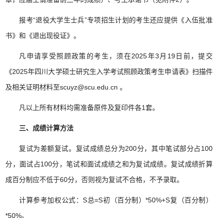
报考“退役大学生士兵”专项招生计划的考生还应提供《入伍批准
书》和《退出现役证》。
凡申请享受照顾政策的考生，须在
2025
年
3
月
19
日前，提交
《
2025
年四川大学硕士研究生入学考试照顾政策考生申请表》扫描件
及相关证明材料至
scuyz@scu.edu.cn
。
凡以上所有材料均需准备原件及复印件各
1
套。
三、成绩计算方法
复试为差额复试。复试成绩总分为
200
分，其中笔试部分占
100
分，面试占
100
分，笔试和面试成绩之和为复试成绩。复试成绩折算
成百分制应不低于
60
分，否则视为复试不合格，不予录取。
计算参考加权公式：
S
总
=S
初（百分制）
*50%+S
复（百分制）
*50%
。