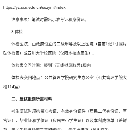
https://yz.scu.edu.cn/sszyml/index
注意事项：笔试时需出示准考证和身份证。
3.
体检
体检医院：由政府设立的二级甲等及以上医院（自带
1
张
1
寸照片
贴体检表）或四川大学校医院（仅限本校应届生）。
体检表交回时间：报到当天或拟录取后
1
周内
体检表交回地点：公共管理学院研究生办公室（公共管理学院大
楼
114
室）
二、复试报到所需材料
考生复试时须携带准考证、有效身份证件（居民二代身份证、军
官证）、毕业证和学位证（应届生带学生证）以及本科成绩单（盖鲜
章，应届生请准备前三年的成绩）、考生承诺书（见附件
2
）。