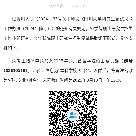
发布时间：2025-03-17
根据川大研〔
2024
〕
37
号关于印发《四川大学研究生复试录取
工作办法（
2024
年修订）》的通知有关规定，经学院硕士研究生招生
工作小组研究，今年我院硕士研究生招生复试采取线下形式，具体安
排如下：
请考生扫码申请加入
2025
年公共管理学院硕士复试群（
群号
1036105163
），验证信息为“本科学校
-
姓名”。入群后，将备注名改
为“报考专业
+
姓名”。入群截止时间为
2025
年
3
月
19
日上午
12:00
。