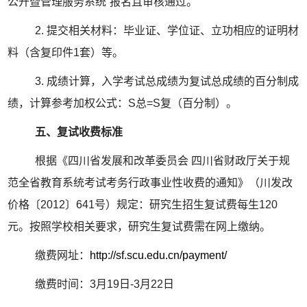
公开暨管理服务系统”报名且审核通过。
2.
提交相关材料：毕业证、学位证、立功相应的证明材
料（含复印件
1
套）等。
3.
成绩计算，入学考试总成绩为复试总成绩的百分制成
绩，计算参考加权公式：
S
总
=S
复（百分制）。
五、复试收费标准
根据《四川省发展和改革委员会 四川省财政厅关于规
范全省教育系统考试考务行政事业性收费的通知》（川发改
价格〔
2012
〕
641
号）规定：研究生招生复试费每生
120
元。按照学校相关要求，研究生复试费需在网上缴纳。
缴费网址：
http://sf.scu.edu.cn/payment/
缴费时间：
3
月
19
日
-3
月
22
日