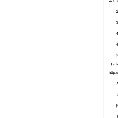
公开
4
〔2
htt