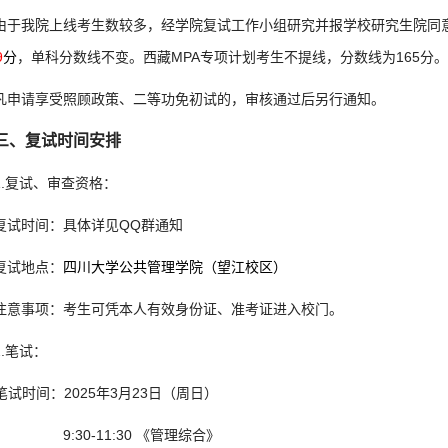
由于我院上线考生数较多，经学院复试工作小组研究并报学校研究生院同
9
分
，单科分数线不变。西藏MPA专项计划考生不提线，分数线为165分。
凡申请享受照顾政策、二等功免初试的，审核通过后另行通知。
三、复试时间安排
1.复试、审查资格：
复试时间：具体详见QQ群通知
复试地点：
四川大学公共管理学院（望江校区）
注意事项：考生可凭本人有效身份证、准考证进入校门。
2.笔试：
笔试时间：2025年3月23日（周日）
9:30-11:30 《管理综合》