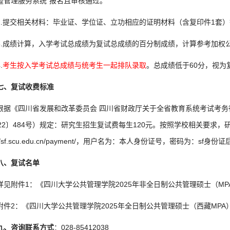
暨管理服务系统”报名且审核通过。
2.提交相关材料：毕业证、学位证、立功相应的证明材料（含复印件1套
3.成绩计算，入学考试总成绩为复试总成绩的百分制成绩，计算参考加权公
.
考生按入学考试总成绩与统考生一起排队录取
。总成绩低于60分，视为
七、复试收费标准
根据《四川省发展和改革委员会 四川省财政厅关于全省教育系统考试考
022〕484号）规定：研究生招生复试费每生120元。按照学校相关要求
p://sf.scu.edu.cn/payment/，用户名为：本人身份证号，密码为：sf身份证
八、复试名单
详见附件1：《四川大学公共管理学院2025年非全日制公共管理硕士（MP
附件2：《四川大学公共管理学院2025年全日制公共管理硕士（西藏MPA
九、咨询联系方式
：028-85412038