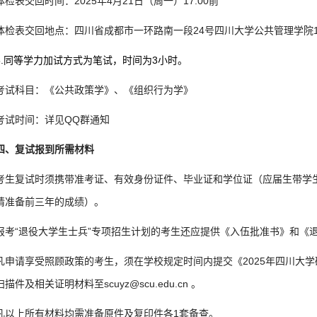
体检表交回时间：2025年4月21日（周一）17:00前
体检表交回地点：四川省成都市一环路南一段24号四川大学公共管理学院1
5.同等学力加试方式为笔试，时间为3小时。
考试科目：《公共政策学》、《组织行为学》
考试时间：详见QQ群通知
四、复试报到所需材料
考生复试时须携带准考证、有效身份证件、毕业证和学位证（应届生带学
请准备前三年的成绩）。
报考“退役大学生士兵”专项招生计划的考生还应提供《入伍批准书》和《
凡申请享受照顾政策的考生，须在学校规定时间内提交《2025年四川大
描件及相关证明材料至scuyz@scu.edu.cn 。
凡以上所有材料均需准备原件及复印件各1套备查。