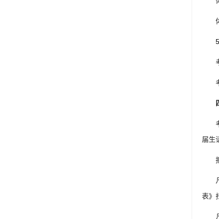
届生
表》扫