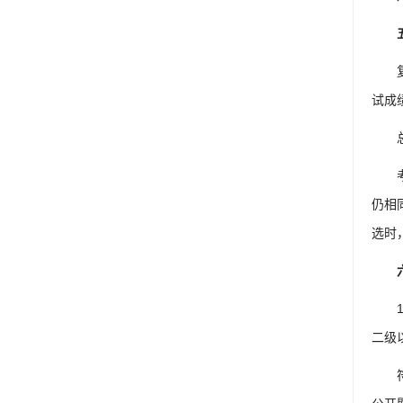
试成
仍相
选时
二级