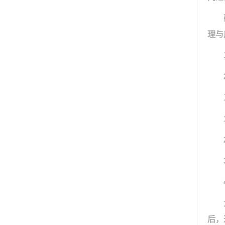
理与
后，