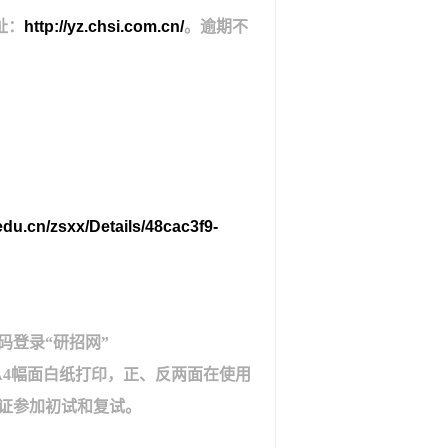
址：
http://yz.chsi.com.cn/
。逾期不
.edu.cn/zsxx/Details/48cac3f9-
码登录“研招网”
A4
幅面白纸打印，正、反两面在使用
证参加初试和复试。