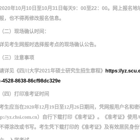
2020
年
10
月
10
日至
10
月
31
日每天
9
：
00
至
22
：
00
。网上报名地
报，也不得再修改报名信息。
（二）现场确认时间：
详见考生网报时选择报考点的现场确认公告。
（三）注意事项
请详见《四川大学
2021
年硕士研究生招生章程》
https://yz.scu
-4528-8638-86cf98dc329e
（四）打印准考证时间
考生应当在
2020
年
12
月
19
日至
12
月
26
日期间，凭网报用户名和密
tp://yz.chsi.com.cn
）自行下载打印《准考证》。《准考证》使用
不得涂改或书写。考生凭下载打印的《准考证》及有效居民身份