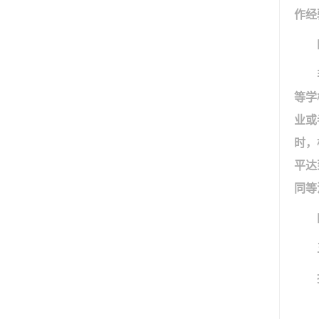
作经
等学
业或
时，
平达
同等