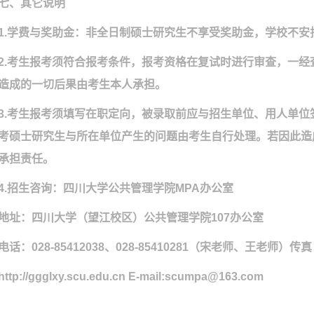
七、其它说明
1.
学费与奖助金：非全日制硕士研究生不享受奖助金，学校不安
2.
考生报考须符合报考条件，报考资格在复试时进行审查，一经
造成的一切后果由考生本人承担。
3.
考生报考须填写在职定向
，被录取前应与招生单位、用人单位
考硕士研究生与所在单位产生的问题由考生自行处理。若因此造
承担责任。
4.
招生咨询：四川大学公共管理学院
MPA
办公室
地址：四川大学（望江校区）公共管理学院
107
办公室
电话：
028-85412038
、
028-85410281
（宋老师、王老师）传真
http://ggglxy.scu.edu.cn E-mail:scumpa@163.com