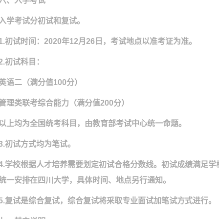
六、入学考试
入学考试分初试和复试。
1.
初试时间：
2020
年
12
月
26
日，考试地点以准考证为准。
2.
初试科目：
英语二（满分值
100
分）
管理类联考综合能力（满分值
200
分）
以上均为全国统考科目，由教育部考试中心统一命题。
3.
初试方式均为笔试。
4.
学校根据人才培养需要划定初试合格分数线。初试成绩满足学
统一安排在四川大学，具体时间、地点另行通知。
5.
复试是综合复试，综合复试将采取专业面试加笔试方式进行。