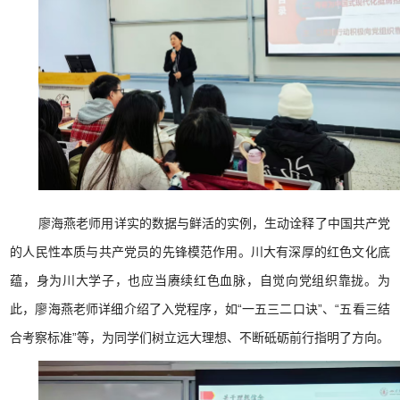
廖海燕老师用详实的数据与鲜活的实例，生动诠释了中国共产党
的人民性本质与共产党员的先锋模范作用。川大有深厚的红色文化底
蕴，身为川大学子，也应当赓续红色血脉，自觉向党组织靠拢。为
此，廖海燕老师详细介绍了入党程序，如“一五三二口诀”、“五看三结
合考察标准”等，为同学们树立远大理想、不断砥砺前行指明了方向。