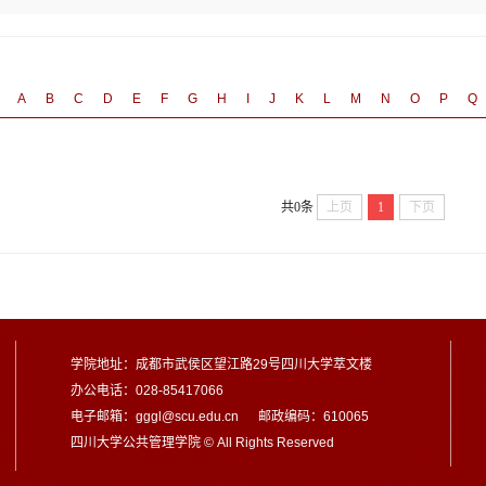
A
B
C
D
E
F
G
H
I
J
K
L
M
N
O
P
Q
共0条
上页
1
下页
学院地址：成都市武侯区望江路29号四川大学萃文楼
办公电话：028-85417066
电子邮箱：gggl@scu.edu.cn 邮政编码：610065
四川大学公共管理学院 © All Rights Reserved