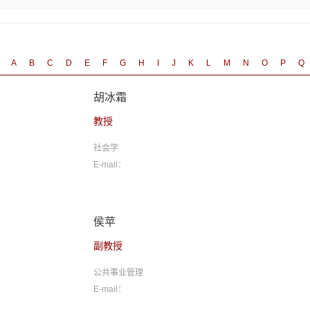
A
B
C
D
E
F
G
H
I
J
K
L
M
N
O
P
Q
胡冰霜
教授
社会学
E-mail：
侯苹
副教授
公共事业管理
E-mail：