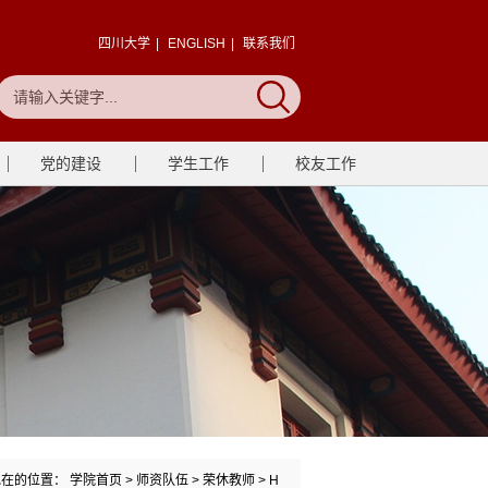
四川大学
|
ENGLISH
|
联系我们
党的建设
学生工作
校友工作
现在的位置：
学院首页
>
师资队伍
>
荣休教师
>
H