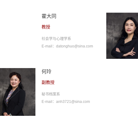
霍大同
教授
社会学与心理学系
E-mail：datonghuo@sina.com
何玲
副教授
秘书档案系
E-mail：anh3721@sina.com