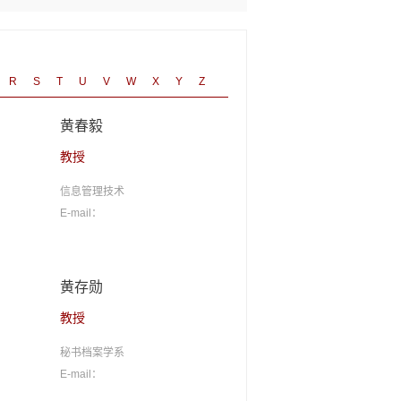
R
S
T
U
V
W
X
Y
Z
黄春毅
教授
信息管理技术
E-mail：
黄存勋
教授
秘书档案学系
E-mail：