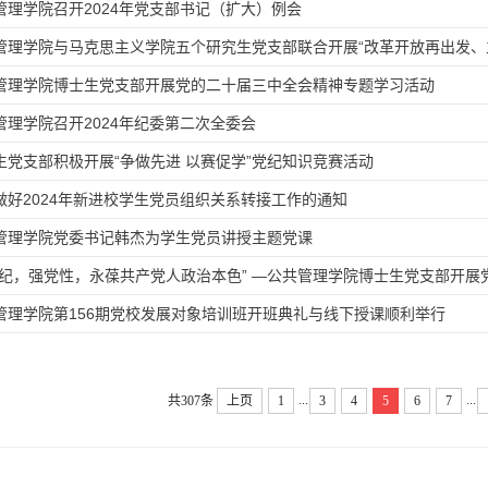
管理学院召开2024年党支部书记（扩大）例会
管理学院与马克思主义学院五个研究生党支部联合开展“改革开放再出发、
管理学院博士生党支部开展党的二十届三中全会精神专题学习活动
管理学院召开2024年纪委第二次全委会
生党支部积极开展“争做先进 以赛促学”党纪知识竞赛活动
做好2024年新进校学生党员组织关系转接工作的通知
管理学院党委书记韩杰为学生党员讲授主题党课
党纪，强党性，永葆共产党人政治本色” —公共管理学院博士生党支部开展
管理学院第156期党校发展对象培训班开班典礼与线下授课顺利举行
...
...
共307条
上页
1
3
4
5
6
7