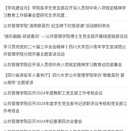
【学风建设月】学院各学生党支部召开深入贯彻中央八项规定精神学
习教育工作部署会暨研究生学风建...
公共管理学院“清明祭英烈·纪念碑下的思政课”活动顺利举办
“骑乐融融·研途春风” —公共管理学院博士生党支部开展绿道骑游活动
学习贯彻党的二十届三中全会精神┃四川大学百川青年学生宣讲团公
共管理学院分团开展主题宣讲活动
公共管理学院召开深入贯彻中央八项规定精神学习教育动员部署会
【四川省退役军人事务厅】四川大学公共管理学院举办“致敬英烈 薪
火相传”主题宣讲
公共管理学院召开2024年度教职工党支部工作考核会议
公共管理学院召开2024年度学生党支部书记述职评议考核和党支部工
作考核会
公共管理学院召开2024年纪委第四次全委会