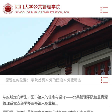
四川大学公共管理学院
SCHOOL OF PUBLIC ADMINISTRATION, SCU
您现在的位置：
学院首页
>
党的建设
>
党建动态
从废墟走向新生，图书馆人的信念与坚守——公共管理学院信息资源
管理系党支部举办图书馆人职业精...