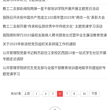
教工二支部赴绵阳两弹一星干部培训学院开展开展主题党日活动
我院召开庆祝中国共产党成立102周年暨2023年“两优一先”表彰大会
教工二支部开展“传承和弘扬优秀中华传统文化” 主题党课学习活动
我院顺利举行2023届校友联络人聘书颁发仪式暨毕业生廉洁教育党课
关于2023年新进校党员组织关系转接工作的通知
公共管理院党委书记韩杰前往江安校区西园13舍一站式学生社区开展
专题走访调研
公共管理学院研究生党支部与全国干部教育培训基地联学共建组织专
题党课学习
...
...
共307条
上页
1
4
5
6
7
8
16
下页