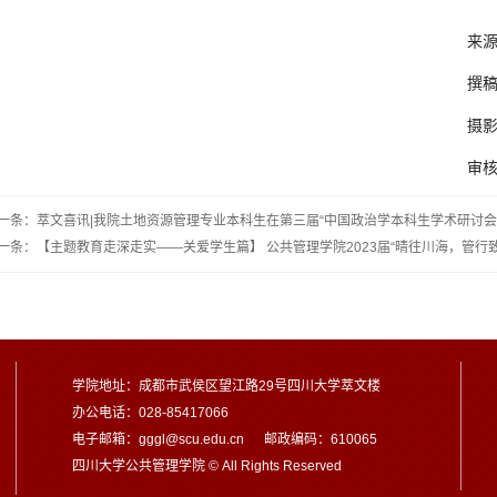
来源：学生工作办
撰稿：林
摄影：袁
审核：罗亚
一条：萃文喜讯|我院土地资源管理专业本科生在第三届“中国政治学本科生学术研讨会
一条：【主题教育走深走实——关爱学生篇】 公共管理学院2023届“晴往川海，管行
学院地址：成都市武侯区望江路29号四川大学萃文楼
办公电话：028-85417066
电子邮箱：gggl@scu.edu.cn 邮政编码：610065
四川大学公共管理学院 © All Rights Reserved