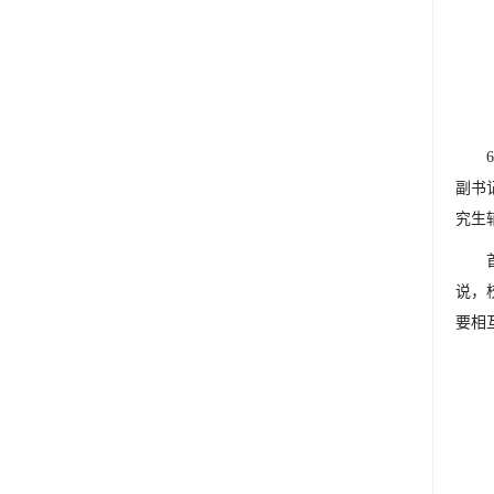
副书
究生
说，
要相