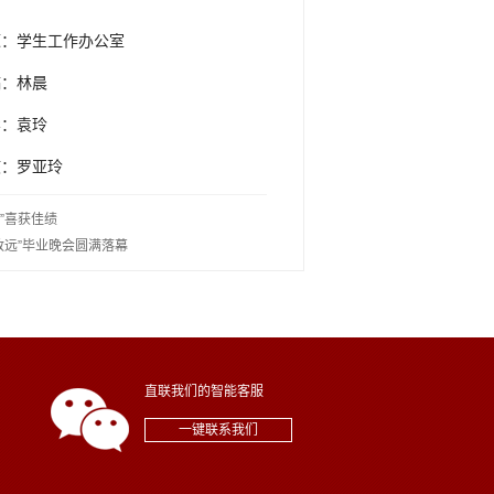
公室
晨
玲
玲
”喜获佳绩
致远”毕业晚会圆满落幕
直联我们的智能客服
一键联系我们