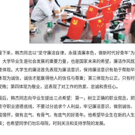
接下来，韩杰同志以“坚守廉洁自律，永葆清廉本色，做新时代好青年”
，大学毕业生是社会发展的重要力量，也是国家未来的希望，廉洁作风既
要体现。大学生的廉洁首先表现为廉洁意识，保持廉洁意识有助于帮助毕
体现为诚信，诚信才能赢得他人的信任与尊重；第三体现为公正，只有时
受贿；第四体现为敬业，这表现了对工作的热爱、忠诚和责任心。
最后，韩杰同志向毕业生提出三点希望：第一，树立正确的职业观念，把
坚守职业道德底线，不要过分追求个人利益，牢记廉洁意识，做到诚信、
国情怀，做有志气、有骨气、有底气的好青年。他希望毕业生在新的人生
事；也希望同学们勿忘母院，时刻关注和支持学院的发展。