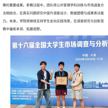
赛的重要成果。参赛过程中，团队将公共管理学科训练与市场调查方
法相结合，在真实问题研究中提升调查设计、数据建模与成果表达能
力。未来，学院将继续支持学生走向实践场景，在调查研究与创新竞
赛中锤炼本领、拓展视野。