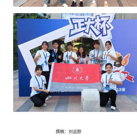
撰稿：刘运鉨