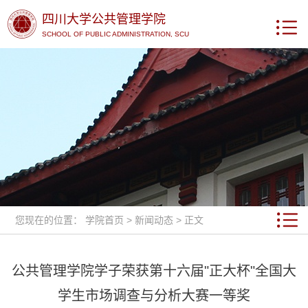
四川大学公共管理学院
SCHOOL OF PUBLIC ADMINISTRATION, SCU
您现在的位置：
学院首页
>
新闻动态
> 正文
公共管理学院学子荣获第十六届"正大杯"全国大
学生市场调查与分析大赛一等奖