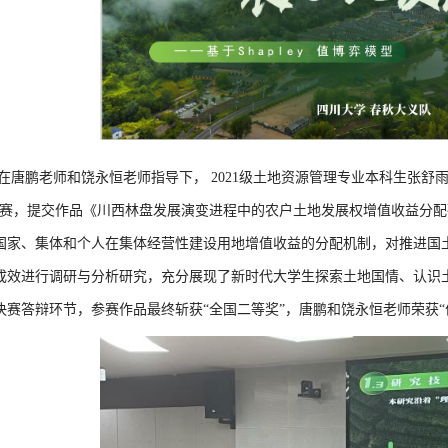
在唐鹏老师和饶永恒老师指导下， 2021级土地资源管理专业本科生张舒
参赛，提交作品《川西林盘发展演变进程中的农户土地发展权增值收益分配研究
国家、集体和个人在集体经营性建设用地增值收益的分配机制，对推进国
成效进行调研与分析研究，充分展现了新时代大学生探索土地国情、认识
决赛答辩环节，参赛作品最终斩获“全国二等奖”，唐鹏和饶永恒老师荣获“