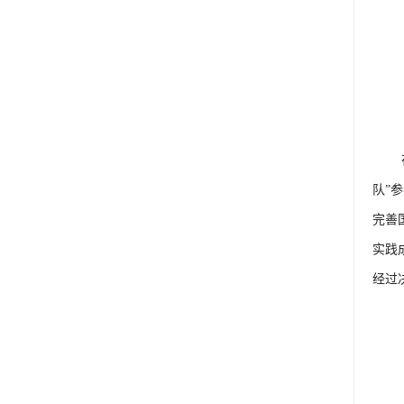
队”
完善
实践
经过