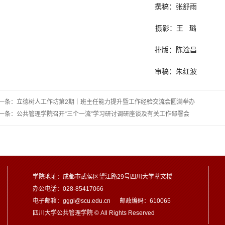
撰稿：张舒雨
摄影：王 璐
排版：陈淦昌
审稿：朱红波
一条：立德树人工作坊第2期｜班主任能力提升暨工作经验交流会圆满举办
一条：公共管理学院召开“三个一流”学习研讨调研座谈及有关工作部署会
学院地址：成都市武侯区望江路29号四川大学萃文楼
办公电话：028-85417066
电子邮箱：gggl@scu.edu.cn 邮政编码：610065
四川大学公共管理学院 © All Rights Reserved