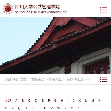
四川大学公共管理学院
SCHOOL OF PUBLIC ADMINISTRATION, SCU
您现在的位置：
学院首页
>
师资队伍
>
专职博士后
>
H
全部
A
B
C
D
E
F
G
H
I
J
K
L
M
N
O
P
Q
R
S
T
U
V
W
X
Y
Z