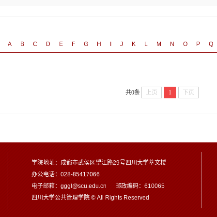
A
B
C
D
E
F
G
H
I
J
K
L
M
N
O
P
Q
共0条
上页
1
下页
学院地址：成都市武侯区望江路29号四川大学萃文楼
办公电话：028-85417066
电子邮箱：gggl@scu.edu.cn 邮政编码：610065
四川大学公共管理学院 © All Rights Reserved