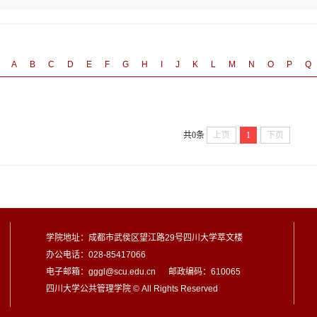
A
B
C
D
E
F
G
H
I
J
K
L
M
N
O
P
Q
共0条
上页
1
下页
学院地址：成都市武侯区望江路29号四川大学萃文楼
办公电话：028-85417066
电子邮箱：gggl@scu.edu.cn 邮政编码：610065
四川大学公共管理学院 © All Rights Reserved